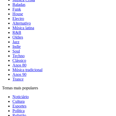
Baladas
Funk
House
Electro
Alternativo
Música latina
R&B
Oldies
Jazz
Indie
Soul
Techno
Clássico
Anos 80
Música tradicional
Anos 90
Trance
Temas mais populares
Noticiário
Cultura
Esportes
Política
Religião