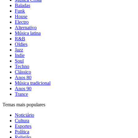
Baladas
Funk
House
Electro
Alternativo
Música latina
R&B
Oldies
Jazz
Indie
Soul
Techno
Clássico
Anos 80
Música tradicional
Anos 90
Trance
Temas mais populares
Noticiário
Cultura
Esportes
Política
Religião