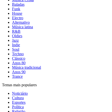
Baladas
Funk
House
Electro
Alternativo
Música latina
R&B
Oldies
Jazz
Indie
Soul
Techno
Clássico
Anos 80
Música tradicional
Anos 90
Trance
Temas mais populares
Noticiário
Cultura
Esportes
Política
Religião