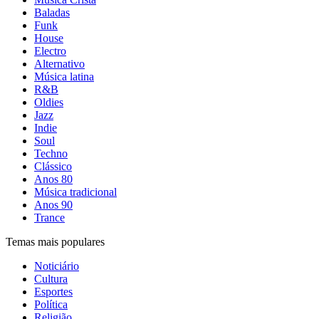
Baladas
Funk
House
Electro
Alternativo
Música latina
R&B
Oldies
Jazz
Indie
Soul
Techno
Clássico
Anos 80
Música tradicional
Anos 90
Trance
Temas mais populares
Noticiário
Cultura
Esportes
Política
Religião