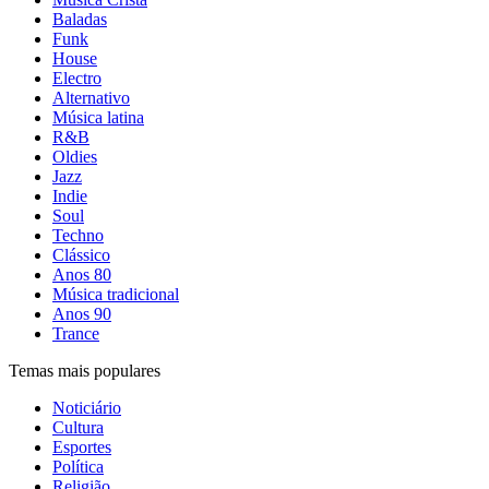
Baladas
Funk
House
Electro
Alternativo
Música latina
R&B
Oldies
Jazz
Indie
Soul
Techno
Clássico
Anos 80
Música tradicional
Anos 90
Trance
Temas mais populares
Noticiário
Cultura
Esportes
Política
Religião