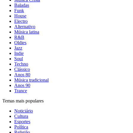
Baladas
Funk
House
Electro
Alternativo
Música latina
R&B
Oldies
Jazz
Indie
Soul
Techno
Clássico
Anos 80
Música tradicional
Anos 90
Trance
Temas mais populares
Noticiário
Cultura
Esportes
Política
Religião