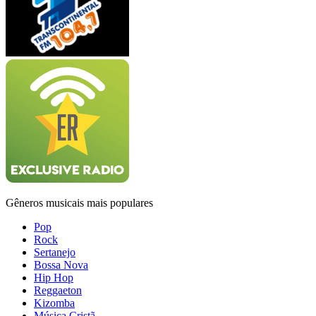
Gêneros musicais mais populares
Pop
Rock
Sertanejo
Bossa Nova
Hip Hop
Reggaeton
Kizomba
Música Cristã