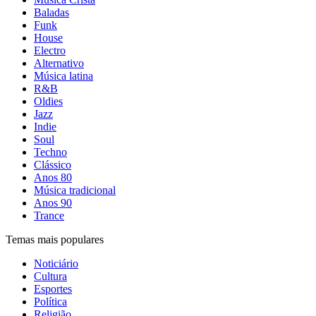
Baladas
Funk
House
Electro
Alternativo
Música latina
R&B
Oldies
Jazz
Indie
Soul
Techno
Clássico
Anos 80
Música tradicional
Anos 90
Trance
Temas mais populares
Noticiário
Cultura
Esportes
Política
Religião