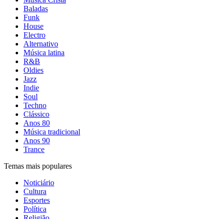
Baladas
Funk
House
Electro
Alternativo
Música latina
R&B
Oldies
Jazz
Indie
Soul
Techno
Clássico
Anos 80
Música tradicional
Anos 90
Trance
Temas mais populares
Noticiário
Cultura
Esportes
Política
Religião