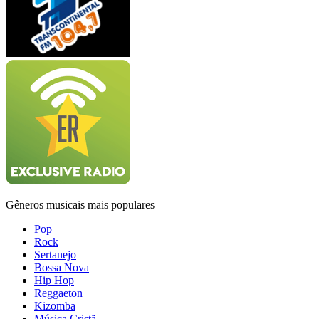
Gêneros musicais mais populares
Pop
Rock
Sertanejo
Bossa Nova
Hip Hop
Reggaeton
Kizomba
Música Cristã