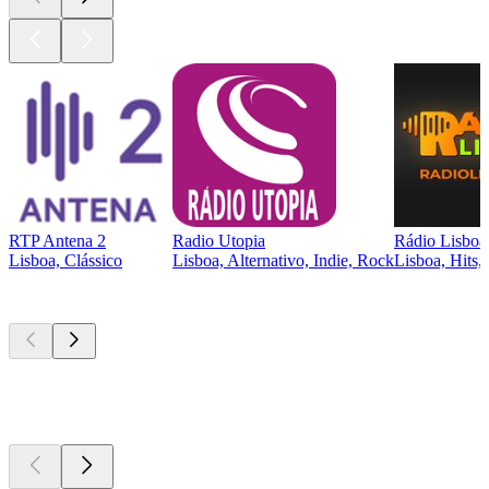
RTP Antena 2
Radio Utopia
Rádio Lisboa
Lisboa, Clássico
Lisboa, Alternativo, Indie, Rock
Lisboa, Hits,
Podcasts de
topo
Podcasts de
topo
Podcasts de
topo