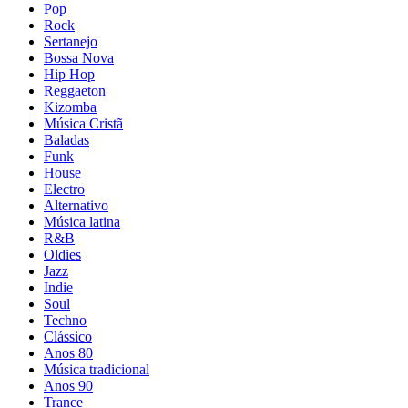
Pop
Rock
Sertanejo
Bossa Nova
Hip Hop
Reggaeton
Kizomba
Música Cristã
Baladas
Funk
House
Electro
Alternativo
Música latina
R&B
Oldies
Jazz
Indie
Soul
Techno
Clássico
Anos 80
Música tradicional
Anos 90
Trance