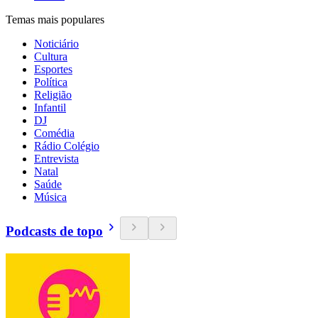
Temas mais populares
Noticiário
Cultura
Esportes
Política
Religião
Infantil
DJ
Comédia
Rádio Colégio
Entrevista
Natal
Saúde
Música
Podcasts de topo