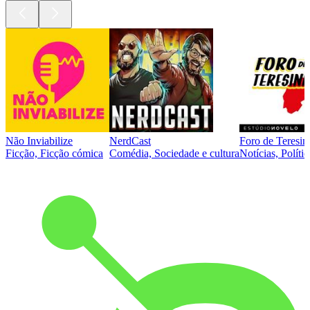
Não Inviabilize
NerdCast
Foro de Teresin
Ficção, Ficção cómica
Comédia, Sociedade e cultura
Notícias, Polític