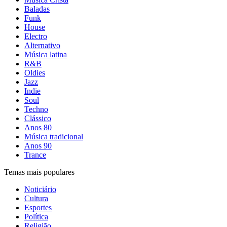
Baladas
Funk
House
Electro
Alternativo
Música latina
R&B
Oldies
Jazz
Indie
Soul
Techno
Clássico
Anos 80
Música tradicional
Anos 90
Trance
Temas mais populares
Noticiário
Cultura
Esportes
Política
Religião