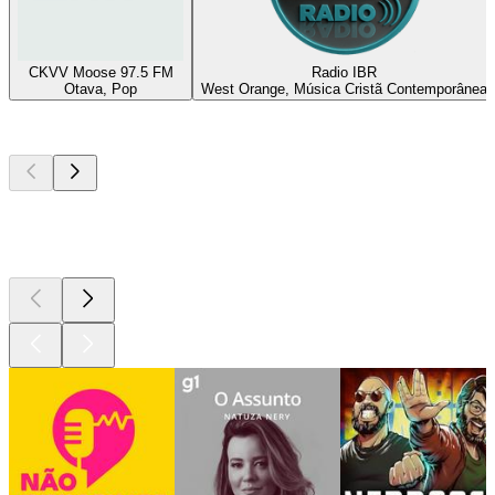
CKVV Moose 97.5 FM
Radio IBR
Otava, Pop
West Orange, Música Cristã Contemporânea
Podcasts de
topo
Podcasts de
topo
Podcasts de
topo