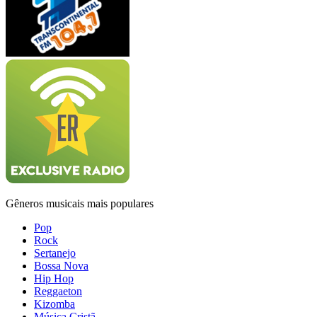
Gêneros musicais mais populares
Pop
Rock
Sertanejo
Bossa Nova
Hip Hop
Reggaeton
Kizomba
Música Cristã