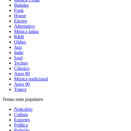
Baladas
Funk
House
Electro
Alternativo
Música latina
R&B
Oldies
Jazz
Indie
Soul
Techno
Clássico
Anos 80
Música tradicional
Anos 90
Trance
Temas mais populares
Noticiário
Cultura
Esportes
Política
Religião