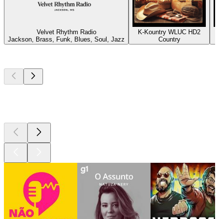
Velvet Rhythm Radio
K-Kountry WLUC HD2
Jackson, Brass, Funk, Blues, Soul, Jazz
Country
P
Podcasts de
topo
Podcasts de
topo
Podcasts de
topo