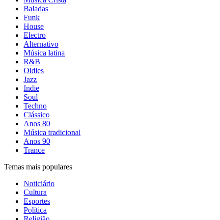
Baladas
Funk
House
Electro
Alternativo
Música latina
R&B
Oldies
Jazz
Indie
Soul
Techno
Clássico
Anos 80
Música tradicional
Anos 90
Trance
Temas mais populares
Noticiário
Cultura
Esportes
Política
Religião