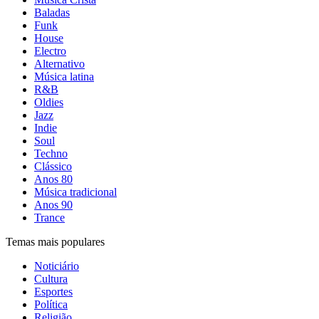
Baladas
Funk
House
Electro
Alternativo
Música latina
R&B
Oldies
Jazz
Indie
Soul
Techno
Clássico
Anos 80
Música tradicional
Anos 90
Trance
Temas mais populares
Noticiário
Cultura
Esportes
Política
Religião