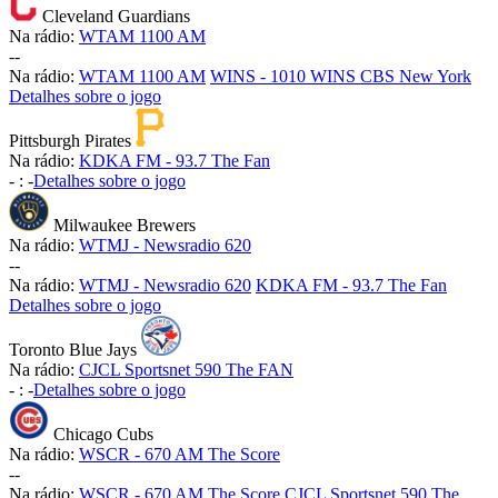
Cleveland Guardians
Na rádio:
WTAM 1100 AM
-
-
Na rádio:
WTAM 1100 AM
WINS - 1010 WINS CBS New York
Detalhes sobre o jogo
Pittsburgh Pirates
Na rádio:
KDKA FM - 93.7 The Fan
-
:
-
Detalhes sobre o jogo
Milwaukee Brewers
Na rádio:
WTMJ - Newsradio 620
-
-
Na rádio:
WTMJ - Newsradio 620
KDKA FM - 93.7 The Fan
Detalhes sobre o jogo
Toronto Blue Jays
Na rádio:
CJCL Sportsnet 590 The FAN
-
:
-
Detalhes sobre o jogo
Chicago Cubs
Na rádio:
WSCR - 670 AM The Score
-
-
Na rádio:
WSCR - 670 AM The Score
CJCL Sportsnet 590 The