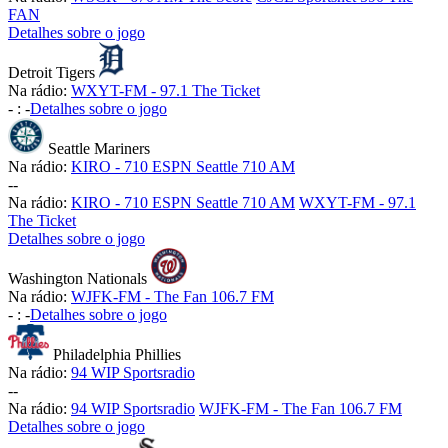
FAN
Detalhes sobre o jogo
Detroit Tigers
Na rádio:
WXYT-FM - 97.1 The Ticket
-
:
-
Detalhes sobre o jogo
Seattle Mariners
Na rádio:
KIRO - 710 ESPN Seattle 710 AM
-
-
Na rádio:
KIRO - 710 ESPN Seattle 710 AM
WXYT-FM - 97.1
The Ticket
Detalhes sobre o jogo
Washington Nationals
Na rádio:
WJFK-FM - The Fan 106.7 FM
-
:
-
Detalhes sobre o jogo
Philadelphia Phillies
Na rádio:
94 WIP Sportsradio
-
-
Na rádio:
94 WIP Sportsradio
WJFK-FM - The Fan 106.7 FM
Detalhes sobre o jogo