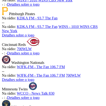
Na rádio:
WINS - 1010 WINS CBS New York
-
:
-
Detalhes sobre o jogo
Pittsburgh Pirates
Na rádio:
KDKA FM - 93.7 The Fan
-
-
Na rádio:
KDKA FM - 93.7 The Fan
WINS - 1010 WINS CBS
New York
Detalhes sobre o jogo
Cincinnati Reds
Na rádio:
700WLW
-
:
-
Detalhes sobre o jogo
Washington Nationals
Na rádio:
WJFK-FM - The Fan 106.7 FM
-
-
Na rádio:
WJFK-FM - The Fan 106.7 FM
700WLW
Detalhes sobre o jogo
Minnesota Twins
Na rádio:
WCCO - News Talk 830
-
:
-
Detalhes sobre o jogo