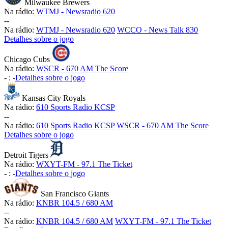
Milwaukee Brewers
Na rádio:
WTMJ - Newsradio 620
-
-
Na rádio:
WTMJ - Newsradio 620
WCCO - News Talk 830
Detalhes sobre o jogo
Chicago Cubs
Na rádio:
WSCR - 670 AM The Score
-
:
-
Detalhes sobre o jogo
Kansas City Royals
Na rádio:
610 Sports Radio KCSP
-
-
Na rádio:
610 Sports Radio KCSP
WSCR - 670 AM The Score
Detalhes sobre o jogo
Detroit Tigers
Na rádio:
WXYT-FM - 97.1 The Ticket
-
:
-
Detalhes sobre o jogo
San Francisco Giants
Na rádio:
KNBR 104.5 / 680 AM
-
-
Na rádio:
KNBR 104.5 / 680 AM
WXYT-FM - 97.1 The Ticket