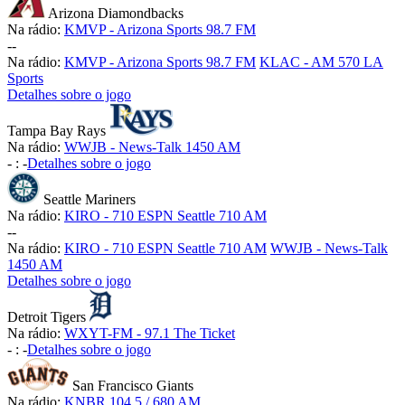
Arizona Diamondbacks
Na rádio:
KMVP - Arizona Sports 98.7 FM
-
-
Na rádio:
KMVP - Arizona Sports 98.7 FM
KLAC - AM 570 LA
Sports
Detalhes sobre o jogo
Tampa Bay Rays
Na rádio:
WWJB - News-Talk 1450 AM
-
:
-
Detalhes sobre o jogo
Seattle Mariners
Na rádio:
KIRO - 710 ESPN Seattle 710 AM
-
-
Na rádio:
KIRO - 710 ESPN Seattle 710 AM
WWJB - News-Talk
1450 AM
Detalhes sobre o jogo
Detroit Tigers
Na rádio:
WXYT-FM - 97.1 The Ticket
-
:
-
Detalhes sobre o jogo
San Francisco Giants
Na rádio:
KNBR 104.5 / 680 AM