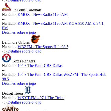
-
:
-
Detalhes sobre o jogo
St.Louis Cardinals
Na rádio:
KMOX - NewsRadio 1120 AM
-
-
Na rádio:
KMOX - NewsRadio 1120 AM
KOA 850 AM & 94.1
FM
Detalhes sobre o jogo
Baltimore Orioles
Na rádio:
WBZFM - The Sports Hub 98.5
-
:
-
Detalhes sobre o jogo
Texas Rangers
Na rádio:
105.3 The Fan - CBS Dallas
-
-
Na rádio:
105.3 The Fan - CBS Dallas
WBZFM - The Sports Hub
98.5
Detalhes sobre o jogo
Detroit Tigers
Na rádio:
WXYT-FM - 97.1 The Ticket
-
:
-
Detalhes sobre o jogo