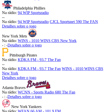
Philadelphia Phillies
Na rádio:
94 WIP Sportsradio
-
-
Na rádio:
94 WIP Sportsradio
CJCL Sportsnet 590 The FAN
Detalhes sobre o jogo
New York Mets
Na rádio:
WINS - 1010 WINS CBS New York
-
:
-
Detalhes sobre o jogo
Pittsburgh Pirates
Na rádio:
KDKA FM - 93.7 The Fan
-
-
Na rádio:
KDKA FM - 93.7 The Fan
WINS - 1010 WINS CBS
New York
Detalhes sobre o jogo
Atlanta Braves
Na rádio:
WCNN - Sports Radio 680 The Fan
-
:
-
Detalhes sobre o jogo
New York Yankees
Na rádio:
WFAN 66 AM - 101.9 FM