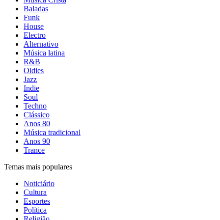
Baladas
Funk
House
Electro
Alternativo
Música latina
R&B
Oldies
Jazz
Indie
Soul
Techno
Clássico
Anos 80
Música tradicional
Anos 90
Trance
Temas mais populares
Noticiário
Cultura
Esportes
Política
Religião