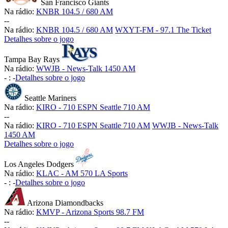
San Francisco Giants
Na rádio:
KNBR 104.5 / 680 AM
-
-
Na rádio:
KNBR 104.5 / 680 AM
WXYT-FM - 97.1 The Ticket
Detalhes sobre o jogo
Tampa Bay Rays
Na rádio:
WWJB - News-Talk 1450 AM
-
:
-
Detalhes sobre o jogo
Seattle Mariners
Na rádio:
KIRO - 710 ESPN Seattle 710 AM
-
-
Na rádio:
KIRO - 710 ESPN Seattle 710 AM
WWJB - News-Talk
1450 AM
Detalhes sobre o jogo
Los Angeles Dodgers
Na rádio:
KLAC - AM 570 LA Sports
-
:
-
Detalhes sobre o jogo
Arizona Diamondbacks
Na rádio:
KMVP - Arizona Sports 98.7 FM
-
-