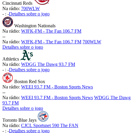
Cincinnati Reds
Na rádio:
700WLW
-
:
-
Detalhes sobre o jogo
Washington Nationals
Na rádio:
WJFK-FM - The Fan 106.7 FM
-
-
Na rádio:
WJFK-FM - The Fan 106.7 FM
700WLW
Detalhes sobre o jogo
Athletics
Na rádio:
WDGG The Dawg 93.7 FM
-
:
-
Detalhes sobre o jogo
Boston Red Sox
Na rádio:
WEEI 93.7 FM - Boston Sports News
-
-
Na rádio:
WEEI 93.7 FM - Boston Sports News
WDGG The Dawg
93.7 FM
Detalhes sobre o jogo
Toronto Blue Jays
Na rádio:
CJCL Sportsnet 590 The FAN
-
:
-
Detalhes sobre o jogo