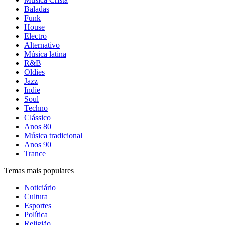
Baladas
Funk
House
Electro
Alternativo
Música latina
R&B
Oldies
Jazz
Indie
Soul
Techno
Clássico
Anos 80
Música tradicional
Anos 90
Trance
Temas mais populares
Noticiário
Cultura
Esportes
Política
Religião