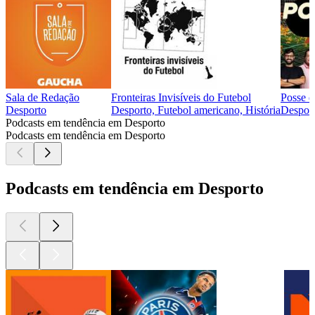
Sala de Redação
Fronteiras Invisíveis do Futebol
Posse d
Desporto
Desporto, Futebol americano, História
Desport
Podcasts em tendência em Desporto
Podcasts em tendência em Desporto
Podcasts em tendência em Desporto