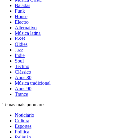
Baladas
Funk
House
Electro
Alternativo
Música latina
R&B
Oldies
Jazz
Indie
Soul
Techno
Clássico
Anos 80
Música tradicional
Anos 90
Trance
Temas mais populares
Noticiário
Cultura
Esportes
Política
Religião