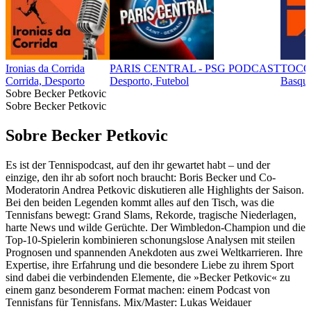
Ironias da Corrida
PARIS CENTRAL - PSG PODCAST
TOCO
Corrida, Desporto
Desporto, Futebol
Basque
Sobre Becker Petkovic
Sobre Becker Petkovic
Sobre Becker Petkovic
Es ist der Tennispodcast, auf den ihr gewartet habt – und der
einzige, den ihr ab sofort noch braucht: Boris Becker und Co-
Moderatorin Andrea Petkovic diskutieren alle Highlights der Saison.
Bei den beiden Legenden kommt alles auf den Tisch, was die
Tennisfans bewegt: Grand Slams, Rekorde, tragische Niederlagen,
harte News und wilde Gerüchte. Der Wimbledon-Champion und die
Top-10-Spielerin kombinieren schonungslose Analysen mit steilen
Prognosen und spannenden Anekdoten aus zwei Weltkarrieren. Ihre
Expertise, ihre Erfahrung und die besondere Liebe zu ihrem Sport
sind dabei die verbindenden Elemente, die »Becker Petkovic« zu
einem ganz besonderem Format machen: einem Podcast von
Tennisfans für Tennisfans. Mix/Master: Lukas Weidauer