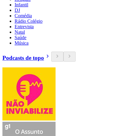
Infantil
DJ
Comédia
Rádio Colégio
Entrevista
Natal
Saúde
Música
Podcasts de topo