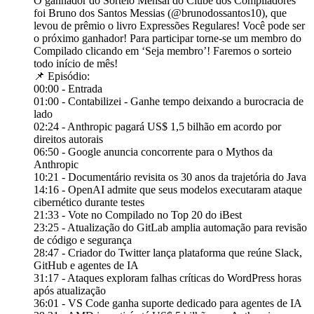
O ganhador do Sorteio Mensal do Clube dos Compiladores
foi Bruno dos Santos Messias (@brunodossantos10), que
levou de prêmio o livro Expressões Regulares! Você pode ser
o próximo ganhador! Para participar torne-se um membro do
Compilado clicando em ‘Seja membro’! Faremos o sorteio
todo início de mês!
📌 Episódio:
00:00 - Entrada
01:00 - Contabilizei - Ganhe tempo deixando a burocracia de
lado
02:24 - Anthropic pagará US$ 1,5 bilhão em acordo por
direitos autorais
06:50 - Google anuncia concorrente para o Mythos da
Anthropic
10:21 - Documentário revisita os 30 anos da trajetória do Java
14:16 - OpenAI admite que seus modelos executaram ataque
cibernético durante testes
21:33 - Vote no Compilado no Top 20 do iBest
23:25 - Atualização do GitLab amplia automação para revisão
de código e segurança
28:47 - Criador do Twitter lança plataforma que reúne Slack,
GitHub e agentes de IA
31:17 - Ataques exploram falhas críticas do WordPress horas
após atualização
36:01 - VS Code ganha suporte dedicado para agentes de IA