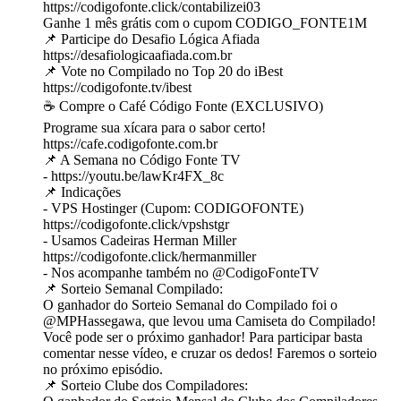
https://codigofonte.click/contabilizei03
Ganhe 1 mês grátis com o cupom CODIGO_FONTE1M
📌 Participe do Desafio Lógica Afiada
https://desafiologicaafiada.com.br
📌 Vote no Compilado no Top 20 do iBest
https://codigofonte.tv/ibest
☕ Compre o Café Código Fonte (EXCLUSIVO)
Programe sua xícara para o sabor certo!
https://cafe.codigofonte.com.br
📌 A Semana no Código Fonte TV
- https://youtu.be/lawKr4FX_8c
📌 Indicações
- VPS Hostinger (Cupom: CODIGOFONTE)
https://codigofonte.click/vpshstgr
- Usamos Cadeiras Herman Miller
https://codigofonte.click/hermanmiller
- Nos acompanhe também no @‌CodigoFonteTV
📌 Sorteio Semanal Compilado:
O ganhador do Sorteio Semanal do Compilado foi o
@‌MPHassegawa, que levou uma Camiseta do Compilado!
Você pode ser o próximo ganhador! Para participar basta
comentar nesse vídeo, e cruzar os dedos! Faremos o sorteio
no próximo episódio.
📌 Sorteio Clube dos Compiladores: