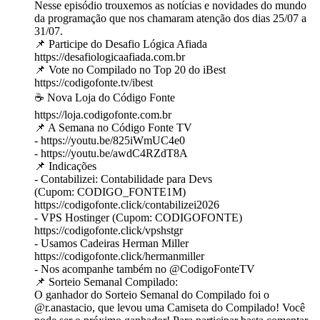
Nesse episódio trouxemos as notícias e novidades do mundo
da programação que nos chamaram atenção dos dias 25/07 a
31/07.
📌 Participe do Desafio Lógica Afiada
https://desafiologicaafiada.com.br
📌 Vote no Compilado no Top 20 do iBest
https://codigofonte.tv/ibest
☕ Nova Loja do Código Fonte
https://loja.codigofonte.com.br
📌 A Semana no Código Fonte TV
- https://youtu.be/825iWmUC4e0
- https://youtu.be/awdC4RZdT8A
📌 Indicações
- Contabilizei: Contabilidade para Devs
(Cupom: CODIGO_FONTE1M)
https://codigofonte.click/contabilizei2026
- VPS Hostinger (Cupom: CODIGOFONTE)
https://codigofonte.click/vpshstgr
- Usamos Cadeiras Herman Miller
https://codigofonte.click/hermanmiller
- Nos acompanhe também no @‌CodigoFonteTV
📌 Sorteio Semanal Compilado:
O ganhador do Sorteio Semanal do Compilado foi o
@‌r.anastacio, que levou uma Camiseta do Compilado! Você