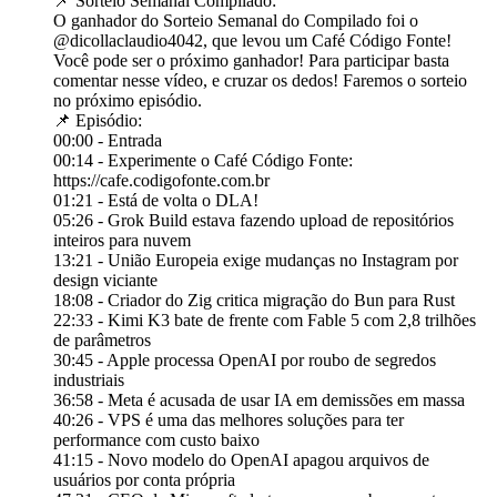
📌 Sorteio Semanal Compilado:
O ganhador do Sorteio Semanal do Compilado foi o
@‌dicollaclaudio4042, que levou um Café Código Fonte!
Você pode ser o próximo ganhador! Para participar basta
comentar nesse vídeo, e cruzar os dedos! Faremos o sorteio
no próximo episódio.
📌 Episódio:
00:00 - Entrada
00:14 - Experimente o Café Código Fonte:
https://cafe.codigofonte.com.br
01:21 - Está de volta o DLA!
05:26 - Grok Build estava fazendo upload de repositórios
inteiros para nuvem
13:21 - União Europeia exige mudanças no Instagram por
design viciante
18:08 - Criador do Zig critica migração do Bun para Rust
22:33 - Kimi K3 bate de frente com Fable 5 com 2,8 trilhões
de parâmetros
30:45 - Apple processa OpenAI por roubo de segredos
industriais
36:58 - Meta é acusada de usar IA em demissões em massa
40:26 - VPS é uma das melhores soluções para ter
performance com custo baixo
41:15 - Novo modelo do OpenAI apagou arquivos de
usuários por conta própria