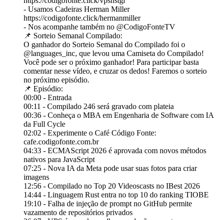
https://codigofonte.click/vpshstgr
- Usamos Cadeiras Herman Miller
https://codigofonte.click/hermanmiller
- Nos acompanhe também no @‌CodigoFonteTV
📌 Sorteio Semanal Compilado:
O ganhador do Sorteio Semanal do Compilado foi o
@‌languages_inc, que levou uma Camiseta do Compilado!
Você pode ser o próximo ganhador! Para participar basta
comentar nesse vídeo, e cruzar os dedos! Faremos o sorteio
no próximo episódio.
📌 Episódio:
00:00 - Entrada
00:11 - Compilado 246 será gravado com plateia
00:36 - Conheça o MBA em Engenharia de Software com IA
da Full Cycle
02:02 - Experimente o Café Código Fonte:
cafe.codigofonte.com.br
04:33 - ECMAScript 2026 é aprovada com novos métodos
nativos para JavaScript
07:25 - Nova IA da Meta pode usar suas fotos para criar
imagens
12:56 - Compilado no Top 20 Videoscasts no IBest 2026
14:44 - Linguagem Rust entra no top 10 do ranking TIOBE
19:10 - Falha de injeção de prompt no GitHub permite
vazamento de repositórios privados