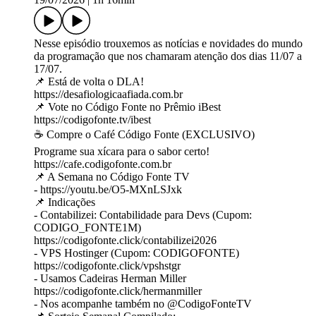
Nesse episódio trouxemos as notícias e novidades do mundo
da programação que nos chamaram atenção dos dias 11/07 a
17/07.
📌 Está de volta o DLA!
https://desafiologicaafiada.com.br
📌 Vote no Código Fonte no Prêmio iBest
https://codigofonte.tv/ibest
☕ Compre o Café Código Fonte (EXCLUSIVO)
Programe sua xícara para o sabor certo!
https://cafe.codigofonte.com.br
📌 A Semana no Código Fonte TV
- https://youtu.be/O5-MXnLSJxk
📌 Indicações
- Contabilizei: Contabilidade para Devs (Cupom:
CODIGO_FONTE1M)
https://codigofonte.click/contabilizei2026
- VPS Hostinger (Cupom: CODIGOFONTE)
https://codigofonte.click/vpshstgr
- Usamos Cadeiras Herman Miller
https://codigofonte.click/hermanmiller
- Nos acompanhe também no @‌CodigoFonteTV