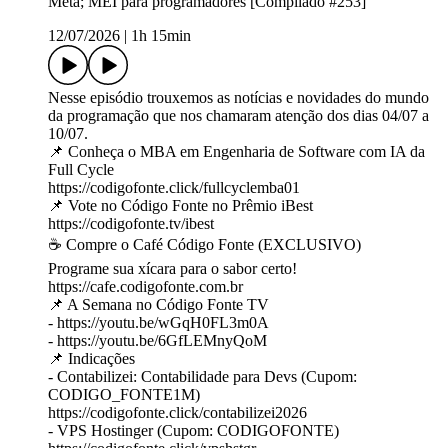
Meta; MEI para programadores [Compilado #253]
12/07/2026
|
1h 15min
Nesse episódio trouxemos as notícias e novidades do mundo
da programação que nos chamaram atenção dos dias 04/07 a
10/07.
📌 Conheça o MBA em Engenharia de Software com IA da
Full Cycle
https://codigofonte.click/fullcyclemba01
📌 Vote no Código Fonte no Prêmio iBest
https://codigofonte.tv/ibest
☕ Compre o Café Código Fonte (EXCLUSIVO)
Programe sua xícara para o sabor certo!
https://cafe.codigofonte.com.br
📌 A Semana no Código Fonte TV
- https://youtu.be/wGqH0FL3m0A
- https://youtu.be/6GfLEMnyQoM
📌 Indicações
- Contabilizei: Contabilidade para Devs (Cupom:
CODIGO_FONTE1M)
https://codigofonte.click/contabilizei2026
- VPS Hostinger (Cupom: CODIGOFONTE)