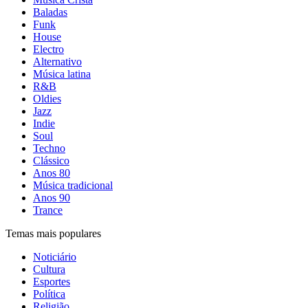
Baladas
Funk
House
Electro
Alternativo
Música latina
R&B
Oldies
Jazz
Indie
Soul
Techno
Clássico
Anos 80
Música tradicional
Anos 90
Trance
Temas mais populares
Noticiário
Cultura
Esportes
Política
Religião