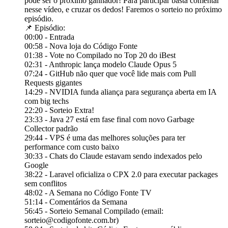
pode ser o próximo ganhador! Para participar basta comentar
nesse vídeo, e cruzar os dedos! Faremos o sorteio no próximo
episódio.
📌 Episódio:
00:00 - Entrada
00:58 - Nova loja do Código Fonte
01:38 - Vote no Compilado no Top 20 do iBest
02:31 - Anthropic lança modelo Claude Opus 5
07:24 - GitHub não quer que você lide mais com Pull
Requests gigantes
14:29 - NVIDIA funda aliança para segurança aberta em IA
com big techs
22:20 - Sorteio Extra!
23:33 - Java 27 está em fase final com novo Garbage
Collector padrão
29:44 - VPS é uma das melhores soluções para ter
performance com custo baixo
30:33 - Chats do Claude estavam sendo indexados pelo
Google
38:22 - Laravel oficializa o CPX 2.0 para executar packages
sem conflitos
48:02 - A Semana no Código Fonte TV
51:14 - Comentários da Semana
56:45 - Sorteio Semanal Compilado (email:
sorteio@codigofonte.com.br)