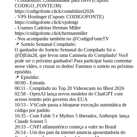
- Contabilizei: Contabilidade para Devs (Cupom:
CODIGO_FONTE1M)
https://codigofonte.click/contabilizei2026
- VPS Hostinger (Cupom: CODIGOFONTE)
https://codigofonte.click/vpshstgr
- Usamos Cadeiras Herman Miller
https://codigofonte.click/hermanmiller
- Nos acompanhe também no @‌CodigoFonteTV
📌 Sorteio Semanal Compilado:
O ganhador do Sorteio Semanal do Compilado foi o
@‌DjEdu28, que levou uma Camiseta do Compilado! Você
pode ser o próximo ganhador! Para participar basta comentar
nesse vídeo, e cruzar os dedos! Faremos o sorteio no próximo
episódio.
📌 Episódio:
00:00 - Entrada
00:11 - Compilado no Top 20 Videoscasts no IBest 2026
02:58 - OpenAI lança novos modelos do ChatGPT com
acesso restrito pelo governo dos EUA
10:53 - VSCode passa a bloquear execução automática de
código por padrão
16:35 - Com Fable 5 e Mythos 5 liberados, Anthropic lança
Claude Sonnet 5
20:33 - CNPJ alfanumérico começa a valer no Brasil
26:14 - Um dos pais da internet anuncia aposentadoria do