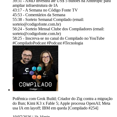
39:31 - AMD investirá até US$ 5 bilhões na Anthropic para
ampliar infraestrutura de IA
43:17 - A Semana no Código Fonte TV
45:53 - Comentários da Semana
55:38 - Sorteio Semanal Compilado (email:
sorteio@codigofonte.com.br)
56:24 - Sorteio Mensal Clube dos Compiladores (email:
sorteio@codigofonte.com.br)
58:25 - Inscreva-se no canal do Compilado no YouTube
#CompiladoPodcast #Podcast #Tecnologia
Polêmica com Grok Build; Criador do Zig contra a migração
do Bun; Kimi K3 x Fable 5; Apple processa OpenAI; Meta
usa IA em layoff; IBM em queda [Compilado #254]
19/07/2026
|
1h 16min