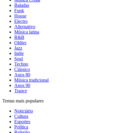
Baladas
Funk
House
Electro
Alternativo
Música latina
R&B
Oldies
Jazz
Indie
Soul
Techno
Clássico
Anos 80
Música tradicional
Anos 90
Trance
Temas mais populares
Noticiário
Cultura
Esportes
Política
Religião