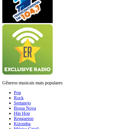
Gêneros musicais mais populares
Pop
Rock
Sertanejo
Bossa Nova
Hip Hop
Reggaeton
Kizomba
Música Cristã