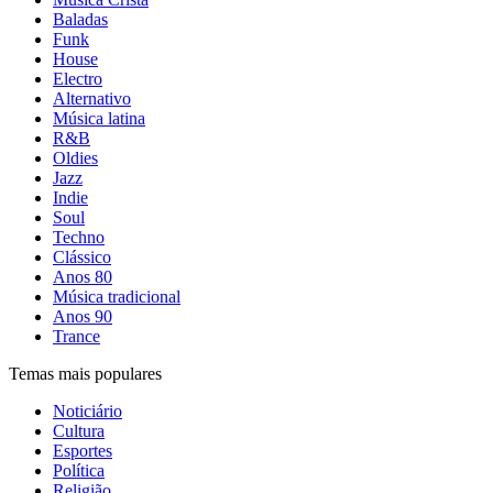
Baladas
Funk
House
Electro
Alternativo
Música latina
R&B
Oldies
Jazz
Indie
Soul
Techno
Clássico
Anos 80
Música tradicional
Anos 90
Trance
Temas mais populares
Noticiário
Cultura
Esportes
Política
Religião