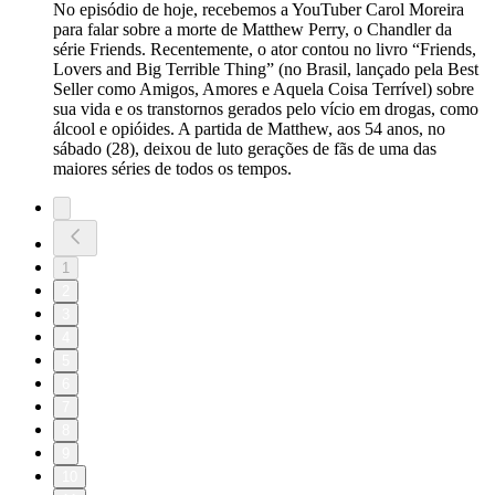
No episódio de hoje, recebemos a YouTuber Carol Moreira
para falar sobre a morte de Matthew Perry, o Chandler da
série Friends. Recentemente, o ator contou no livro “Friends,
Lovers and Big Terrible Thing” (no Brasil, lançado pela Best
Seller como Amigos, Amores e Aquela Coisa Terrível) sobre
sua vida e os transtornos gerados pelo vício em drogas, como
álcool e opióides. A partida de Matthew, aos 54 anos, no
sábado (28), deixou de luto gerações de fãs de uma das
maiores séries de todos os tempos.
1
2
3
4
5
6
7
8
9
10