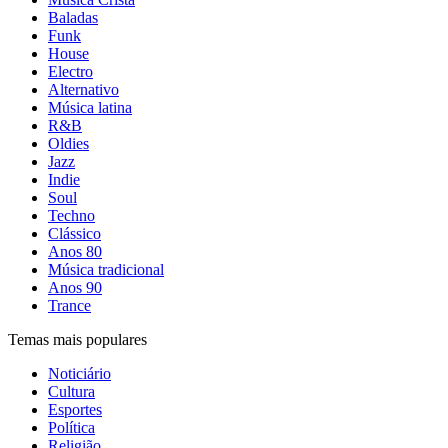
Baladas
Funk
House
Electro
Alternativo
Música latina
R&B
Oldies
Jazz
Indie
Soul
Techno
Clássico
Anos 80
Música tradicional
Anos 90
Trance
Temas mais populares
Noticiário
Cultura
Esportes
Política
Religião