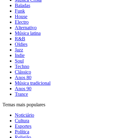
Baladas
Funk
House
Electro
Alternativo
Música latina
R&B
Oldies
Jazz
Indie
Soul
Techno
Clássico
Anos 80
Música tradicional
Anos 90
Trance
Temas mais populares
Noticiário
Cultura
Esportes
Política
Religião