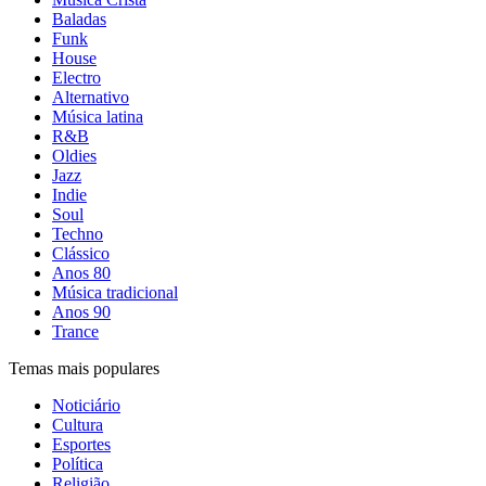
Baladas
Funk
House
Electro
Alternativo
Música latina
R&B
Oldies
Jazz
Indie
Soul
Techno
Clássico
Anos 80
Música tradicional
Anos 90
Trance
Temas mais populares
Noticiário
Cultura
Esportes
Política
Religião