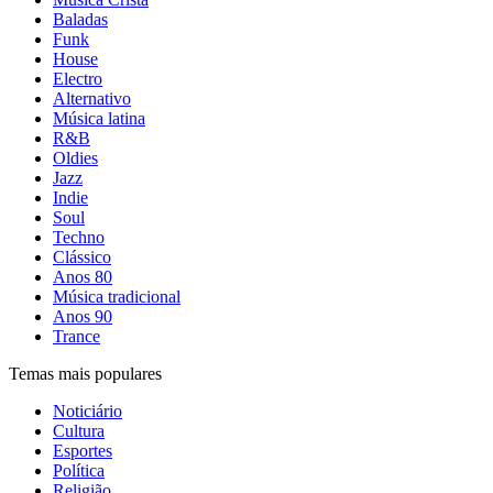
Baladas
Funk
House
Electro
Alternativo
Música latina
R&B
Oldies
Jazz
Indie
Soul
Techno
Clássico
Anos 80
Música tradicional
Anos 90
Trance
Temas mais populares
Noticiário
Cultura
Esportes
Política
Religião