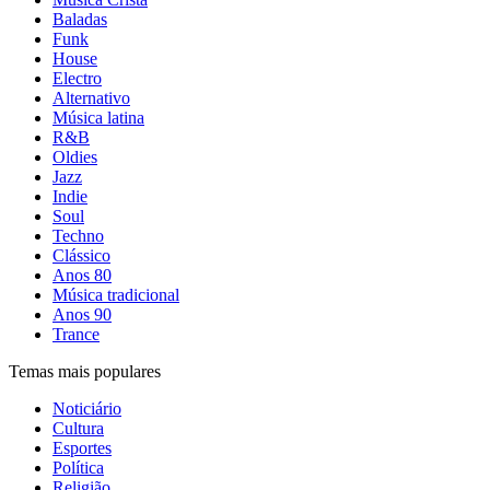
Baladas
Funk
House
Electro
Alternativo
Música latina
R&B
Oldies
Jazz
Indie
Soul
Techno
Clássico
Anos 80
Música tradicional
Anos 90
Trance
Temas mais populares
Noticiário
Cultura
Esportes
Política
Religião