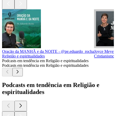
Oração da MANHÃ e da NOITE - @pe.eduardo_rocha
Joyce Meyer 
Religião e espiritualidades
Cristianismo,
Podcasts em tendência em Religião e espiritualidades
Podcasts em tendência em Religião e espiritualidades
Podcasts em tendência em Religião e
espiritualidades