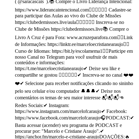
( @saracascais ).📚 Compre o Livro Liderança Intencional:
https://www.liderancaintencional.com🙋🏻‍♂️🙋🏼‍♀️ Cadastre-se
para participar das Aulas ao vivo do Clube de Missões
https://clubedemissoes.live/aula🙋🏻‍♂️🙋🏼‍♀️ Inscreva-se no
Clube de Missões https://clubedemissoes.live📚 Compre o
Livro A Cruz é para Fora: www.acruzeparafora.com👉🏼Link
de Informações: https://linktr.ee/marceloecristianearaujo👉🏼
Curso de Idiomas: https://bit.ly/escolamema1👉🏼Participe em
nosso Canal no Telegram para você usufruir de mais
conteúdos e informações:
https://t.me/marceloecristianearaujo✔ Deixe seu like e
compartilhe se gostou 👍🏻👍🏻👍🏻✔ Inscreva-se no canal ❤️❤️
❤️✔ Selecione para receber notificações clicando no sininho
pelo seu celular e/ou computador 🔔🔔🔔✔ Deixe nos
comentários os temas de seu maior interesse 📬📬📬👊
Redes Sociais:✔ Instagram:
https://www.instagram.com/marcelofcaraujo✔ Facebook:
https://www.facebook.com/marcelofcaraujo🎧PODCAST:✔
Basta acessar (acender) seu programa de PODCAST e
procurar por: "Marcelo e Cristiane Araujo".✔
https://anchor.fm/marcelo-e-cristiane-araujoDOAÇÕES:🔥