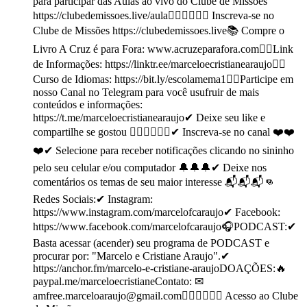
para participar das Aulas ao vivo do Clube de Missões
https://clubedemissoes.live/aula🙋🏻‍♂️🙋🏼‍♀️ Inscreva-se no
Clube de Missões https://clubedemissoes.live📚 Compre o
Livro A Cruz é para Fora: www.acruzeparafora.com👉🏼Link
de Informações: https://linktr.ee/marceloecristianearaujo👉🏼
Curso de Idiomas: https://bit.ly/escolamema1👉🏼Participe em
nosso Canal no Telegram para você usufruir de mais
conteúdos e informações:
https://t.me/marceloecristianearaujo✔ Deixe seu like e
compartilhe se gostou 👍🏻👍🏻👍🏻✔ Inscreva-se no canal ❤️❤️
❤️✔ Selecione para receber notificações clicando no sininho
pelo seu celular e/ou computador 🔔🔔🔔✔ Deixe nos
comentários os temas de seu maior interesse 📬📬📬👊
Redes Sociais:✔ Instagram:
https://www.instagram.com/marcelofcaraujo✔ Facebook:
https://www.facebook.com/marcelofcaraujo🎧PODCAST:✔
Basta acessar (acender) seu programa de PODCAST e
procurar por: "Marcelo e Cristiane Araujo".✔
https://anchor.fm/marcelo-e-cristiane-araujoDOAÇÕES:🔥
paypal.me/marceloecristianeContato: ✉
amfree.marceloaraujo@gmail.com🙋🏻‍♂️🙋🏼‍♀️ Acesso ao Clube