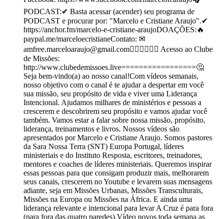
PODCAST:✔ Basta acessar (acender) seu programa de
PODCAST e procurar por: "Marcelo e Cristiane Araujo".✔
https://anchor.fm/marcelo-e-cristiane-araujoDOAÇÕES:🔥
paypal.me/marceloecristianeContato: ✉
amfree.marceloaraujo@gmail.com🙋🏻‍♂️🙋🏼‍♀️ Acesso ao Clube
de Missões:
http://www.clubedemissoes.live=================🤔
Seja bem-vindo(a) ao nosso canal!Com vídeos semanais,
nosso objetivo com o canal é te ajudar a despertar em você
sua missão, seu propósito de vida e viver uma Liderança
Intencional. Ajudamos milhares de ministérios e pessoas a
crescerem e descobrirem seu propósito e vamos ajudar você
também. Vamos estar a falar sobre nossa missão, propósito,
liderança, treinamentos e livros. Nossos vídeos são
apresentados por Marcelo e Cristiane Araujo. Somos pastores
da Sara Nossa Terra (SNT) Europa Portugal, líderes
ministeriais e do Instituto Resposta, escritores, treinadores,
mentores e coaches de líderes ministeriais. Queremos inspirar
essas pessoas para que consigam produzir mais, melhorarem
seus canais, crescerem no Youtube e levarem suas mensagens
adiante, seja em Missões Urbanas, Missões Transculturais,
Missões na Europa ou Missões na África. E ainda uma
liderança relevante e intencional para levar A Cruz é para fora
(para fora das quatro paredes),Vídeo novos toda semana as