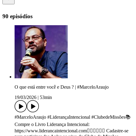
90 episódios
O que está entre você e Deus ? | #MarceloAraujo
19/03/2026
|
53min
#MarceloAraujo #LiderançaIntencional #ClubedeMissões📚
Compre o Livro Liderança Intencional:
https://www.liderancaintencional.com🙋🏻‍♂️🙋🏼‍♀️ Cadastre-se