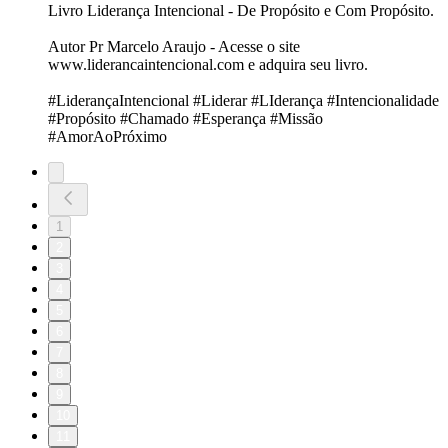
Livro Liderança Intencional - De Propósito e Com Propósito.
Autor Pr Marcelo Araujo - Acesse o site
www.liderancaintencional.com e adquira seu livro.
#LiderançaIntencional #Liderar #LIderança #Intencionalidade
#Propósito #Chamado #Esperança #Missão
#AmorAoPróximo
1
2
3
4
5
6
7
8
9
10
11