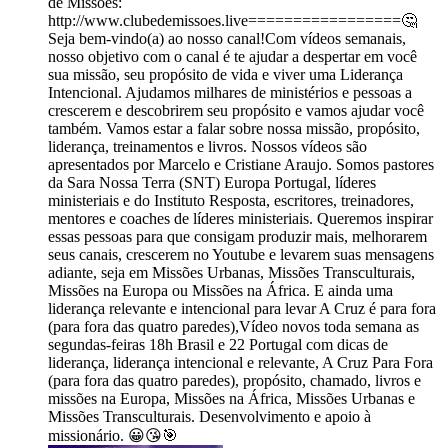
de Missões:
http://www.clubedemissoes.live=================🤔
Seja bem-vindo(a) ao nosso canal!Com vídeos semanais,
nosso objetivo com o canal é te ajudar a despertar em você
sua missão, seu propósito de vida e viver uma Liderança
Intencional. Ajudamos milhares de ministérios e pessoas a
crescerem e descobrirem seu propósito e vamos ajudar você
também. Vamos estar a falar sobre nossa missão, propósito,
liderança, treinamentos e livros. Nossos vídeos são
apresentados por Marcelo e Cristiane Araujo. Somos pastores
da Sara Nossa Terra (SNT) Europa Portugal, líderes
ministeriais e do Instituto Resposta, escritores, treinadores,
mentores e coaches de líderes ministeriais. Queremos inspirar
essas pessoas para que consigam produzir mais, melhorarem
seus canais, crescerem no Youtube e levarem suas mensagens
adiante, seja em Missões Urbanas, Missões Transculturais,
Missões na Europa ou Missões na África. E ainda uma
liderança relevante e intencional para levar A Cruz é para fora
(para fora das quatro paredes),Vídeo novos toda semana as
segundas-feiras 18h Brasil e 22 Portugal com dicas de
liderança, liderança intencional e relevante, A Cruz Para Fora
(para fora das quatro paredes), propósito, chamado, livros e
missões na Europa, Missões na África, Missões Urbanas e
Missões Transculturais. Desenvolvimento e apoio à
missionário. 😀😘🎯