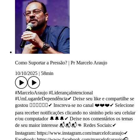
Como Suportar a Pressão? | Pr Marcelo Araujo
10/10/2025
|
58min
#MarceloAraujo #LiderançaIntencional
#UmLugardeDependência✔ Deixe seu like e compartilhe se
gostou 👍🏻👍🏻👍🏻✔ Inscreva-se no canal ❤️❤️❤️✔ Selecione
para receber notificações clicando no sininho pelo seu celular
e/ou computador 🔔🔔🔔✔ Deixe nos comentários os temas
de seu maior interesse 📬📬📬👊 Redes Sociais:✔
Instagram: https://www.instagram.com/marcelofcaraujo✔
Facebook: https://www.facebook.com/marcelofcaraujo🎧