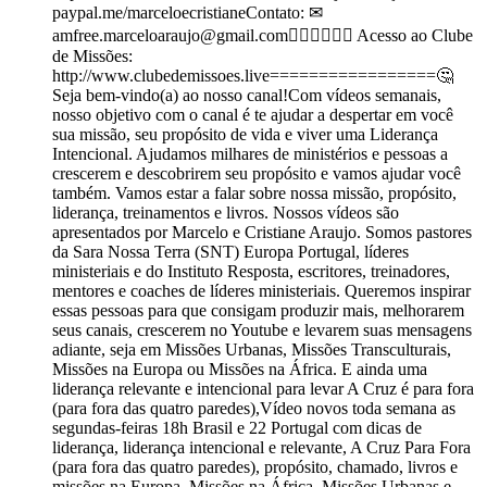
paypal.me/marceloecristianeContato: ✉
amfree.marceloaraujo@gmail.com🙋🏻‍♂️🙋🏼‍♀️ Acesso ao Clube
de Missões:
http://www.clubedemissoes.live=================🤔
Seja bem-vindo(a) ao nosso canal!Com vídeos semanais,
nosso objetivo com o canal é te ajudar a despertar em você
sua missão, seu propósito de vida e viver uma Liderança
Intencional. Ajudamos milhares de ministérios e pessoas a
crescerem e descobrirem seu propósito e vamos ajudar você
também. Vamos estar a falar sobre nossa missão, propósito,
liderança, treinamentos e livros. Nossos vídeos são
apresentados por Marcelo e Cristiane Araujo. Somos pastores
da Sara Nossa Terra (SNT) Europa Portugal, líderes
ministeriais e do Instituto Resposta, escritores, treinadores,
mentores e coaches de líderes ministeriais. Queremos inspirar
essas pessoas para que consigam produzir mais, melhorarem
seus canais, crescerem no Youtube e levarem suas mensagens
adiante, seja em Missões Urbanas, Missões Transculturais,
Missões na Europa ou Missões na África. E ainda uma
liderança relevante e intencional para levar A Cruz é para fora
(para fora das quatro paredes),Vídeo novos toda semana as
segundas-feiras 18h Brasil e 22 Portugal com dicas de
liderança, liderança intencional e relevante, A Cruz Para Fora
(para fora das quatro paredes), propósito, chamado, livros e
missões na Europa, Missões na África, Missões Urbanas e