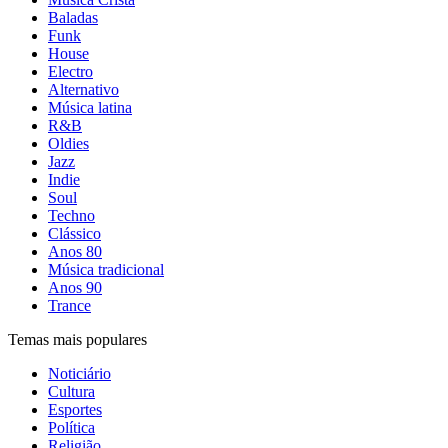
Baladas
Funk
House
Electro
Alternativo
Música latina
R&B
Oldies
Jazz
Indie
Soul
Techno
Clássico
Anos 80
Música tradicional
Anos 90
Trance
Temas mais populares
Noticiário
Cultura
Esportes
Política
Religião