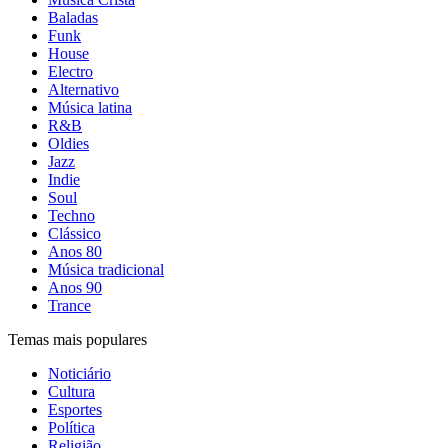
Baladas
Funk
House
Electro
Alternativo
Música latina
R&B
Oldies
Jazz
Indie
Soul
Techno
Clássico
Anos 80
Música tradicional
Anos 90
Trance
Temas mais populares
Noticiário
Cultura
Esportes
Política
Religião