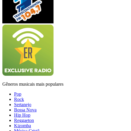
Gêneros musicais mais populares
Pop
Rock
Sertanejo
Bossa Nova
Hip Hop
Reggaeton
Kizomba
Música Cristã