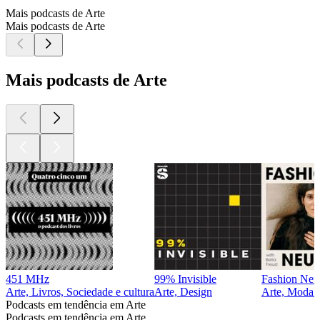
Mais podcasts de Arte
Mais podcasts de Arte
Mais podcasts de Arte
451 MHz
99% Invisible
Fashion Neur
Arte, Livros, Sociedade e cultura
Arte, Design
Arte, Moda e
Podcasts em tendência em Arte
Podcasts em tendência em Arte