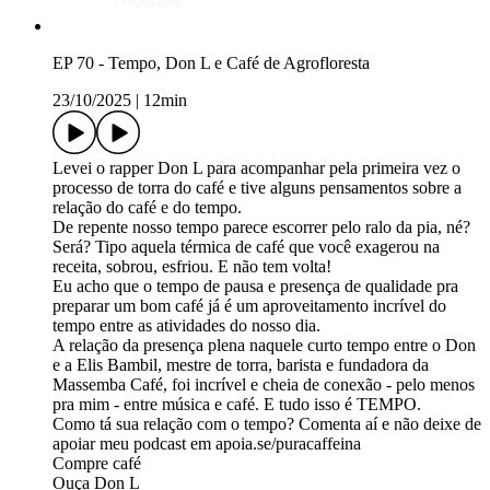
EP 70 - Tempo, Don L e Café de Agrofloresta
23/10/2025
|
12min
Levei o rapper Don L para acompanhar pela primeira vez o
processo de torra do café e tive alguns pensamentos sobre a
relação do café e do tempo.
De repente nosso tempo parece escorrer pelo ralo da pia, né?
Será? Tipo aquela térmica de café que você exagerou na
receita, sobrou, esfriou. E não tem volta!
Eu acho que o tempo de pausa e presença de qualidade pra
preparar um bom café já é um aproveitamento incrível do
tempo entre as atividades do nosso dia.
A relação da presença plena naquele curto tempo entre o Don
e a Elis Bambil, mestre de torra, barista e fundadora da
Massemba Café, foi incrível e cheia de conexão - pelo menos
pra mim - entre música e café. E tudo isso é TEMPO.
Como tá sua relação com o tempo? Comenta aí e não deixe de
apoiar meu podcast em ⁠apoia.se/puracaffeina⁠
⁠Compre café⁠
⁠Ouça Don L ⁠