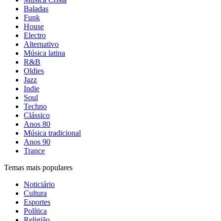
Baladas
Funk
House
Electro
Alternativo
Música latina
R&B
Oldies
Jazz
Indie
Soul
Techno
Clássico
Anos 80
Música tradicional
Anos 90
Trance
Temas mais populares
Noticiário
Cultura
Esportes
Política
Religião