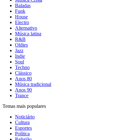
Baladas
Funk
House
Electro
Alternativo
Música latina
R&B
Oldies
Jazz
Indie
Soul
Techno
Clássico
Anos 80
Música tradicional
Anos 90
Trance
Temas mais populares
Noticiário
Cultura
Esportes
Política
Religião