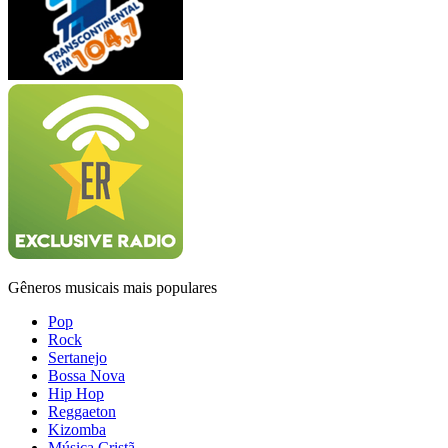
Gêneros musicais mais populares
Pop
Rock
Sertanejo
Bossa Nova
Hip Hop
Reggaeton
Kizomba
Música Cristã