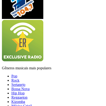
Gêneros musicais mais populares
Pop
Rock
Sertanejo
Bossa Nova
Hip Hop
Reggaeton
Kizomba
Música Cristã