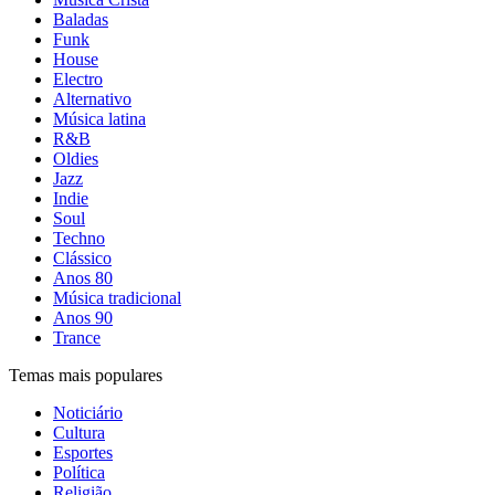
Baladas
Funk
House
Electro
Alternativo
Música latina
R&B
Oldies
Jazz
Indie
Soul
Techno
Clássico
Anos 80
Música tradicional
Anos 90
Trance
Temas mais populares
Noticiário
Cultura
Esportes
Política
Religião