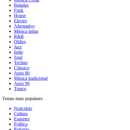
Baladas
Funk
House
Electro
Alternativo
Música latina
R&B
Oldies
Jazz
Indie
Soul
Techno
Clássico
Anos 80
Música tradicional
Anos 90
Trance
Temas mais populares
Noticiário
Cultura
Esportes
Política
Religião