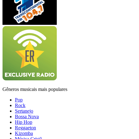
Gêneros musicais mais populares
Pop
Rock
Sertanejo
Bossa Nova
Hip Hop
Reggaeton
Kizomba
Música Cristã