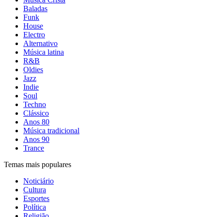
Baladas
Funk
House
Electro
Alternativo
Música latina
R&B
Oldies
Jazz
Indie
Soul
Techno
Clássico
Anos 80
Música tradicional
Anos 90
Trance
Temas mais populares
Noticiário
Cultura
Esportes
Política
Religião