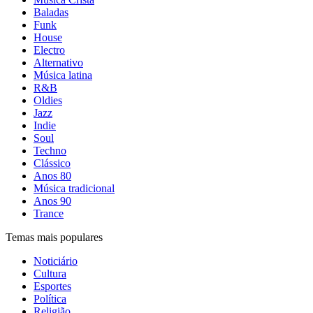
Baladas
Funk
House
Electro
Alternativo
Música latina
R&B
Oldies
Jazz
Indie
Soul
Techno
Clássico
Anos 80
Música tradicional
Anos 90
Trance
Temas mais populares
Noticiário
Cultura
Esportes
Política
Religião