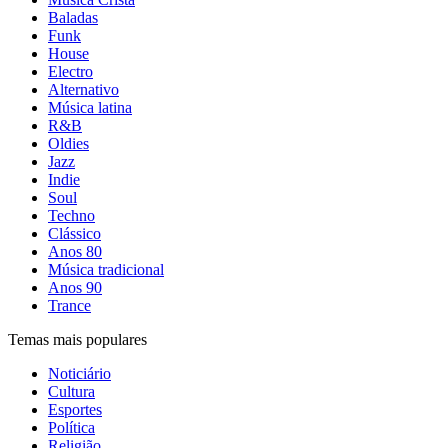
Baladas
Funk
House
Electro
Alternativo
Música latina
R&B
Oldies
Jazz
Indie
Soul
Techno
Clássico
Anos 80
Música tradicional
Anos 90
Trance
Temas mais populares
Noticiário
Cultura
Esportes
Política
Religião