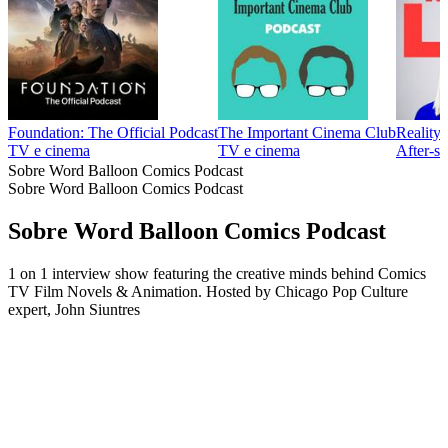
Foundation: The Official Podcast
The Important Cinema Club
Reality
TV e cinema
TV e cinema
After‑s
Sobre Word Balloon Comics Podcast
Sobre Word Balloon Comics Podcast
Sobre Word Balloon Comics Podcast
1 on 1 interview show featuring the creative minds behind Comics
TV Film Novels & Animation. Hosted by Chicago Pop Culture
expert, John Siuntres
Site de podcast