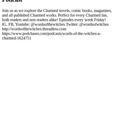
Join us as we explore the Charmed novels, comic books, magazines,
and all published Charmed works. Perfect for every Charmed fan,
both readers and non readers alike! Episodes every week Friday!
IG, FB, Youtube: @wordsofthewitches Twitter: @wordsofwitches
http://wordsofthewitches.threadless.com
https://www.podchaser.com/podcasts/words-of-the-witches-a-
charmed-1624751
Site de podcast