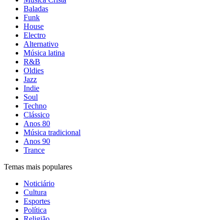
Baladas
Funk
House
Electro
Alternativo
Música latina
R&B
Oldies
Jazz
Indie
Soul
Techno
Clássico
Anos 80
Música tradicional
Anos 90
Trance
Temas mais populares
Noticiário
Cultura
Esportes
Política
Religião