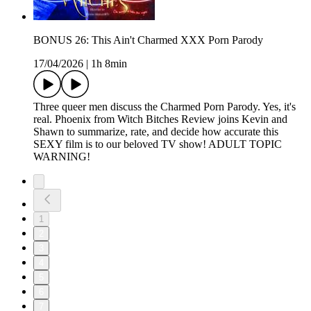
BONUS 26: This Ain't Charmed XXX Porn Parody
17/04/2026
|
1h 8min
Three queer men discuss the Charmed Porn Parody. Yes, it's
real. Phoenix from Witch Bitches Review joins Kevin and
Shawn to summarize, rate, and decide how accurate this
SEXY film is to our beloved TV show! ADULT TOPIC
WARNING!
1
2
3
4
5
6
7