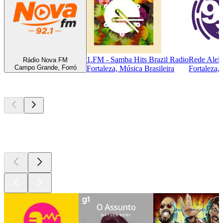
1.FM - Samba Hits Brazil Radio
Rede Alelu
Rádio Nova FM
Campo Grande, Forró
Fortaleza, Música Brasileira
Fortaleza,
Podcasts de
topo
Podcasts de
topo
Podcasts de
topo