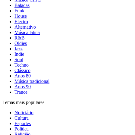
Baladas
Funk
House
Electro
Alternativo
Música latina
R&B
Oldies
Jazz
Indie
Soul
Techno
Clássico
Anos 80
Música tradicional
Anos 90
Trance
Temas mais populares
Noticiário
Cultura
Esportes
Política
Religião