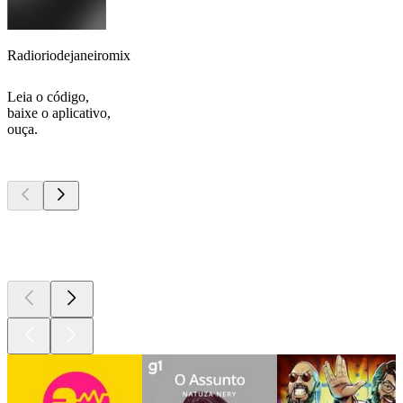
Radioriodejaneiromix
Leia o código,
baixe o aplicativo,
ouça.
Podcasts de
topo
Podcasts de
topo
Podcasts de
topo