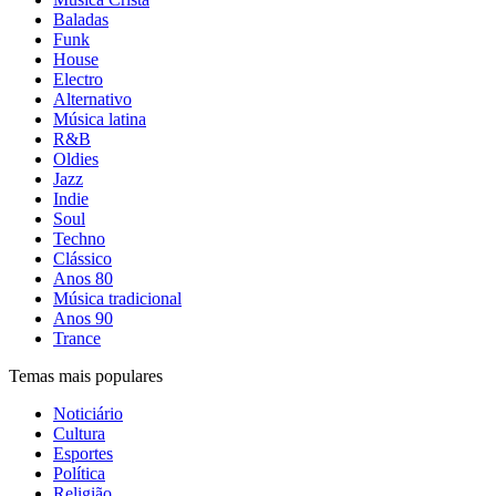
Baladas
Funk
House
Electro
Alternativo
Música latina
R&B
Oldies
Jazz
Indie
Soul
Techno
Clássico
Anos 80
Música tradicional
Anos 90
Trance
Temas mais populares
Noticiário
Cultura
Esportes
Política
Religião