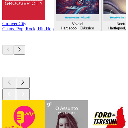
Groover City
Vivaldi
Noctur
Hartlepool, Clássico
Hartlepool,
Charts, Pop, Rock, Hip Hop
Podcasts de
topo
Podcasts de
topo
Podcasts de
topo