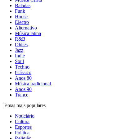
Baladas
Funk
House
Electro
Alternativo
Música latina
R&B
Oldies
Jazz
Indie
Soul
Techno
Clássico
Anos 80
Música tradicional
Anos 90
Trance
Temas mais populares
Noticiário
Cultura
Esportes
Política
Religião