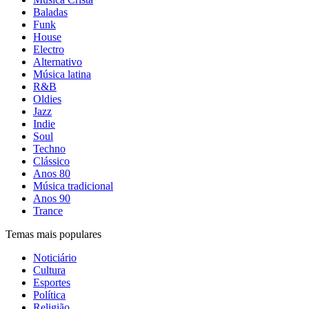
Baladas
Funk
House
Electro
Alternativo
Música latina
R&B
Oldies
Jazz
Indie
Soul
Techno
Clássico
Anos 80
Música tradicional
Anos 90
Trance
Temas mais populares
Noticiário
Cultura
Esportes
Política
Religião