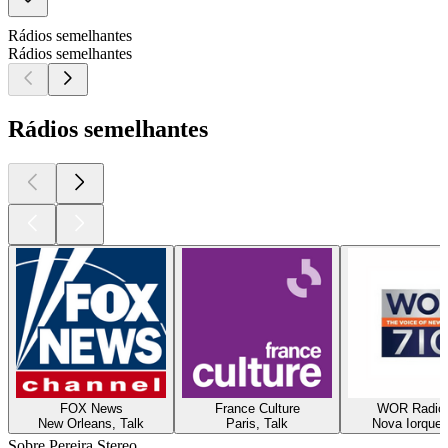
Rádios semelhantes
Rádios semelhantes
Rádios semelhantes
FOX News
France Culture
WOR Radio
New Orleans, Talk
Paris, Talk
Nova Iorque,
Sobre Pereira Stereo