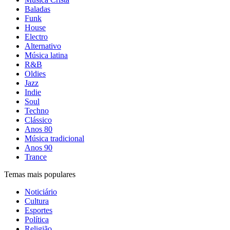
Baladas
Funk
House
Electro
Alternativo
Música latina
R&B
Oldies
Jazz
Indie
Soul
Techno
Clássico
Anos 80
Música tradicional
Anos 90
Trance
Temas mais populares
Noticiário
Cultura
Esportes
Política
Religião