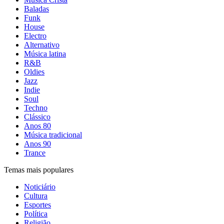
Baladas
Funk
House
Electro
Alternativo
Música latina
R&B
Oldies
Jazz
Indie
Soul
Techno
Clássico
Anos 80
Música tradicional
Anos 90
Trance
Temas mais populares
Noticiário
Cultura
Esportes
Política
Religião