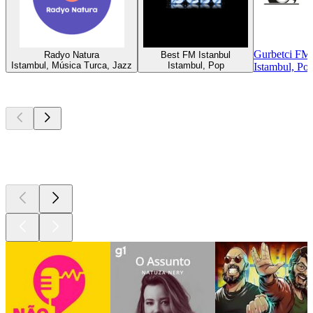
Gurbetci FM
Radyo Natura
Best FM Istanbul
Istambul, Música Turca, Jazz
Istambul, Pop
Istambul, Po
Podcasts de
topo
Podcasts de
topo
Podcasts de
topo