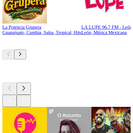
La Potencia Grupera
LA LUPE 96.7 FM - León
Guanajuato, Cumbia, Salsa, Tropical, Hits
León, Música Mexicana
Podcasts de
topo
Podcasts de
topo
Podcasts de
topo