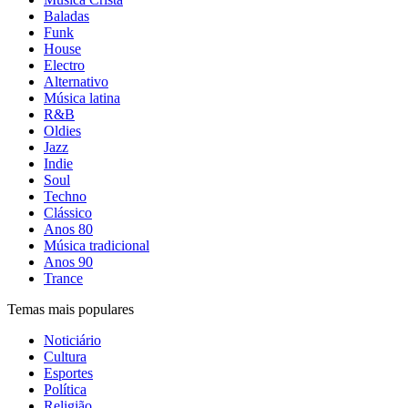
Baladas
Funk
House
Electro
Alternativo
Música latina
R&B
Oldies
Jazz
Indie
Soul
Techno
Clássico
Anos 80
Música tradicional
Anos 90
Trance
Temas mais populares
Noticiário
Cultura
Esportes
Política
Religião