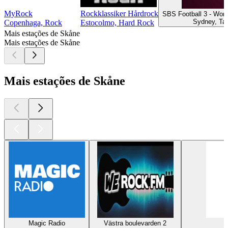
MyRock
Rockklassiker Hårdrock
SBS Football 3 - Worl
Sydney, Tal
Copenhaga, Rock
Estocolmo, Hard Rock
Mais estações de Skåne
Mais estações de Skåne
Mais estações de Skåne
Magic Radio
Västra boulevarden 2