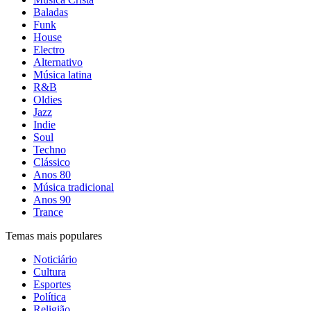
Baladas
Funk
House
Electro
Alternativo
Música latina
R&B
Oldies
Jazz
Indie
Soul
Techno
Clássico
Anos 80
Música tradicional
Anos 90
Trance
Temas mais populares
Noticiário
Cultura
Esportes
Política
Religião