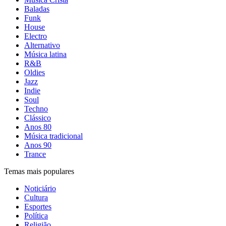
Baladas
Funk
House
Electro
Alternativo
Música latina
R&B
Oldies
Jazz
Indie
Soul
Techno
Clássico
Anos 80
Música tradicional
Anos 90
Trance
Temas mais populares
Noticiário
Cultura
Esportes
Política
Religião