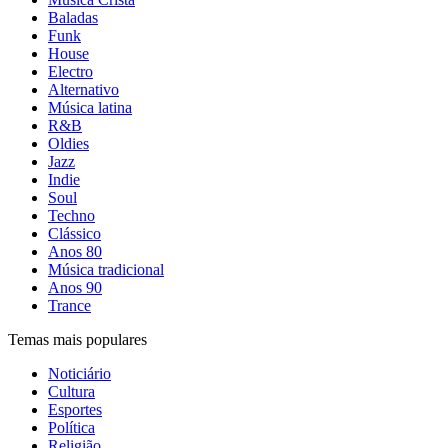
Baladas
Funk
House
Electro
Alternativo
Música latina
R&B
Oldies
Jazz
Indie
Soul
Techno
Clássico
Anos 80
Música tradicional
Anos 90
Trance
Temas mais populares
Noticiário
Cultura
Esportes
Política
Religião