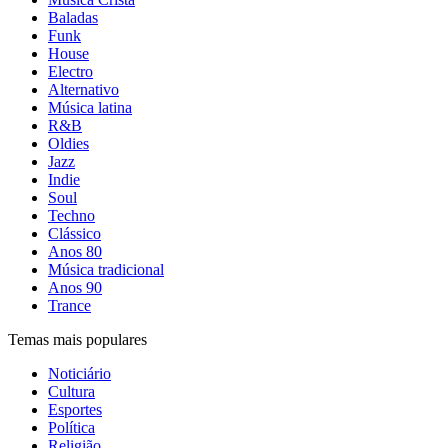
Baladas
Funk
House
Electro
Alternativo
Música latina
R&B
Oldies
Jazz
Indie
Soul
Techno
Clássico
Anos 80
Música tradicional
Anos 90
Trance
Temas mais populares
Noticiário
Cultura
Esportes
Política
Religião