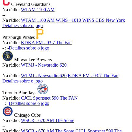
Cleveland Guardians
Na rádio:
WTAM 1100 AM
-
-
Na rádio:
WTAM 1100 AM
WINS - 1010 WINS CBS New York
Detalhes sobre o jogo
Pittsburgh Pirates
Na rádio:
KDKA FM - 93.7 The Fan
-
:
-
Detalhes sobre o jogo
Milwaukee Brewers
Na rádio:
WTMJ - Newsradio 620
-
-
Na rádio:
WTMJ - Newsradio 620
KDKA FM - 93.7 The Fan
Detalhes sobre o jogo
Toronto Blue Jays
Na rádio:
CJCL Sportsnet 590 The FAN
-
:
-
Detalhes sobre o jogo
Chicago Cubs
Na rádio:
WSCR - 670 AM The Score
-
-
Na rádio:
WSCR - 670 AM The Score
CJCL Sportsnet 590 The