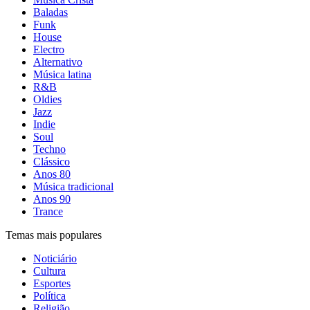
Baladas
Funk
House
Electro
Alternativo
Música latina
R&B
Oldies
Jazz
Indie
Soul
Techno
Clássico
Anos 80
Música tradicional
Anos 90
Trance
Temas mais populares
Noticiário
Cultura
Esportes
Política
Religião