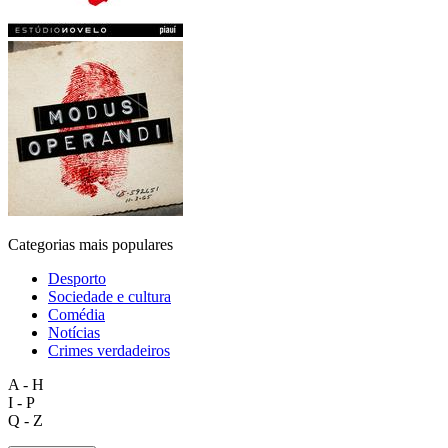
Categorias mais populares
Desporto
Sociedade e cultura
Comédia
Notícias
Crimes verdadeiros
A - H
I - P
Q - Z