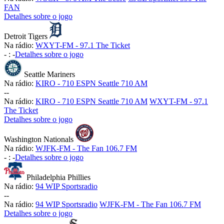
FAN
Detalhes sobre o jogo
Detroit Tigers
Na rádio:
WXYT-FM - 97.1 The Ticket
-
:
-
Detalhes sobre o jogo
Seattle Mariners
Na rádio:
KIRO - 710 ESPN Seattle 710 AM
-
-
Na rádio:
KIRO - 710 ESPN Seattle 710 AM
WXYT-FM - 97.1
The Ticket
Detalhes sobre o jogo
Washington Nationals
Na rádio:
WJFK-FM - The Fan 106.7 FM
-
:
-
Detalhes sobre o jogo
Philadelphia Phillies
Na rádio:
94 WIP Sportsradio
-
-
Na rádio:
94 WIP Sportsradio
WJFK-FM - The Fan 106.7 FM
Detalhes sobre o jogo