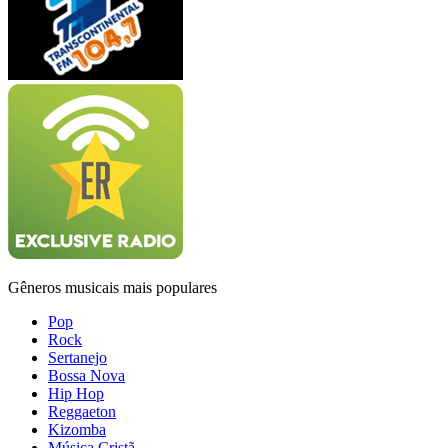
Gêneros musicais mais populares
Pop
Rock
Sertanejo
Bossa Nova
Hip Hop
Reggaeton
Kizomba
Música Cristã