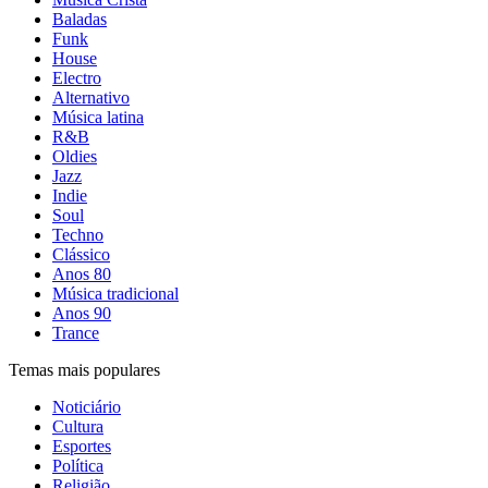
Baladas
Funk
House
Electro
Alternativo
Música latina
R&B
Oldies
Jazz
Indie
Soul
Techno
Clássico
Anos 80
Música tradicional
Anos 90
Trance
Temas mais populares
Noticiário
Cultura
Esportes
Política
Religião