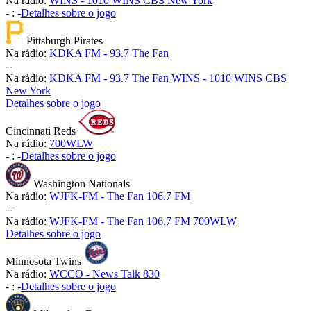
Na rádio:
WINS - 1010 WINS CBS New York
-
:
-
Detalhes sobre o jogo
Pittsburgh Pirates
Na rádio:
KDKA FM - 93.7 The Fan
-
-
Na rádio:
KDKA FM - 93.7 The Fan
WINS - 1010 WINS CBS
New York
Detalhes sobre o jogo
Cincinnati Reds
Na rádio:
700WLW
-
:
-
Detalhes sobre o jogo
Washington Nationals
Na rádio:
WJFK-FM - The Fan 106.7 FM
-
-
Na rádio:
WJFK-FM - The Fan 106.7 FM
700WLW
Detalhes sobre o jogo
Minnesota Twins
Na rádio:
WCCO - News Talk 830
-
:
-
Detalhes sobre o jogo