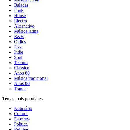
Baladas
Funk
House
Electro
Alternativo
Música latina
R&B
Oldies
Jazz
Indie
Soul
Techno
Clássico
Anos 80
Música tradicional
Anos 90
Trance
Temas mais populares
Noticiário
Cultura
Esportes
Política
Religião