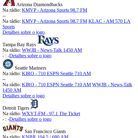
Arizona Diamondbacks
Na rádio:
KMVP - Arizona Sports 98.7 FM
-
-
Na rádio:
KMVP - Arizona Sports 98.7 FM
KLAC - AM 570 LA
Sports
Detalhes sobre o jogo
Tampa Bay Rays
Na rádio:
WWJB - News-Talk 1450 AM
-
:
-
Detalhes sobre o jogo
Seattle Mariners
Na rádio:
KIRO - 710 ESPN Seattle 710 AM
-
-
Na rádio:
KIRO - 710 ESPN Seattle 710 AM
WWJB - News-Talk
1450 AM
Detalhes sobre o jogo
Detroit Tigers
Na rádio:
WXYT-FM - 97.1 The Ticket
-
:
-
Detalhes sobre o jogo
San Francisco Giants
Na rádio:
KNBR 104.5 / 680 AM