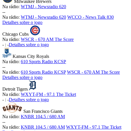
Milwaukee Brewers
Na rádio:
WTMJ - Newsradio 620
-
-
Na rádio:
WTMJ - Newsradio 620
WCCO - News Talk 830
Detalhes sobre o jogo
Chicago Cubs
Na rádio:
WSCR - 670 AM The Score
-
:
-
Detalhes sobre o jogo
Kansas City Royals
Na rádio:
610 Sports Radio KCSP
-
-
Na rádio:
610 Sports Radio KCSP
WSCR - 670 AM The Score
Detalhes sobre o jogo
Detroit Tigers
Na rádio:
WXYT-FM - 97.1 The Ticket
-
:
-
Detalhes sobre o jogo
San Francisco Giants
Na rádio:
KNBR 104.5 / 680 AM
-
-
Na rádio:
KNBR 104.5 / 680 AM
WXYT-FM - 97.1 The Ticket