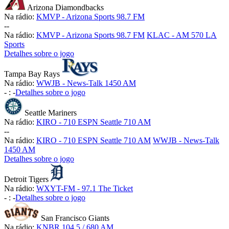
Arizona Diamondbacks
Na rádio:
KMVP - Arizona Sports 98.7 FM
-
-
Na rádio:
KMVP - Arizona Sports 98.7 FM
KLAC - AM 570 LA
Sports
Detalhes sobre o jogo
Tampa Bay Rays
Na rádio:
WWJB - News-Talk 1450 AM
-
:
-
Detalhes sobre o jogo
Seattle Mariners
Na rádio:
KIRO - 710 ESPN Seattle 710 AM
-
-
Na rádio:
KIRO - 710 ESPN Seattle 710 AM
WWJB - News-Talk
1450 AM
Detalhes sobre o jogo
Detroit Tigers
Na rádio:
WXYT-FM - 97.1 The Ticket
-
:
-
Detalhes sobre o jogo
San Francisco Giants
Na rádio:
KNBR 104.5 / 680 AM