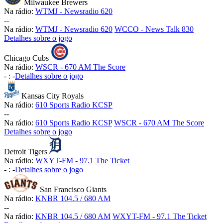
Milwaukee Brewers
Na rádio:
WTMJ - Newsradio 620
-
-
Na rádio:
WTMJ - Newsradio 620
WCCO - News Talk 830
Detalhes sobre o jogo
Chicago Cubs
Na rádio:
WSCR - 670 AM The Score
-
:
-
Detalhes sobre o jogo
Kansas City Royals
Na rádio:
610 Sports Radio KCSP
-
-
Na rádio:
610 Sports Radio KCSP
WSCR - 670 AM The Score
Detalhes sobre o jogo
Detroit Tigers
Na rádio:
WXYT-FM - 97.1 The Ticket
-
:
-
Detalhes sobre o jogo
San Francisco Giants
Na rádio:
KNBR 104.5 / 680 AM
-
-
Na rádio:
KNBR 104.5 / 680 AM
WXYT-FM - 97.1 The Ticket