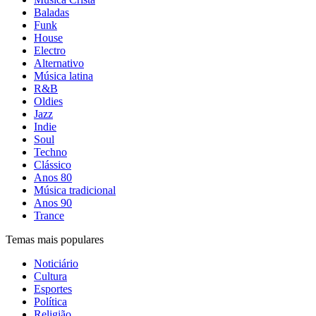
Baladas
Funk
House
Electro
Alternativo
Música latina
R&B
Oldies
Jazz
Indie
Soul
Techno
Clássico
Anos 80
Música tradicional
Anos 90
Trance
Temas mais populares
Noticiário
Cultura
Esportes
Política
Religião