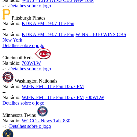
Na rádio:
WINS - 1010 WINS CBS New York
-
:
-
Detalhes sobre o jogo
Pittsburgh Pirates
Na rádio:
KDKA FM - 93.7 The Fan
-
-
Na rádio:
KDKA FM - 93.7 The Fan
WINS - 1010 WINS CBS
New York
Detalhes sobre o jogo
Cincinnati Reds
Na rádio:
700WLW
-
:
-
Detalhes sobre o jogo
Washington Nationals
Na rádio:
WJFK-FM - The Fan 106.7 FM
-
-
Na rádio:
WJFK-FM - The Fan 106.7 FM
700WLW
Detalhes sobre o jogo
Minnesota Twins
Na rádio:
WCCO - News Talk 830
-
:
-
Detalhes sobre o jogo